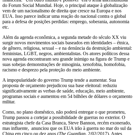
do Forum Social Mundial. Hoje, o principal ataque à globalização
vem de um nacionalismo de direita que cresce na Europa e nos
EUA. Isso parece indicar uma reação do nacional contra o global
para a defesa de posições perdidas: emprego, soberania, autonomia
etc.
Além da agenda econômica, a segunda metade do século XX viu
surgir novos movimentos sociais baseados em identidades – étnica,
de gênero, religiosa, sexual – e na denúncia da destruição ambiental:
feministas, LGBT, negros, ambientalistas. Os atores políticos dessa
nova agenda encontraram seu grande inimigo na figura de Trump e
suas sobejas demonstrações de misoginia, xenofobia, homofobia,
racismo e desprezo pela proteção do meio ambiente.
A impopularidade do governo Trump tende a aumentar. Sua
proposta de orçamento prejudicou sua base eleitoral: reduziu
significativamente as verbas de saúde, educação, meio ambiente,
programas sociais e aumentou em 54 bilhões de dólares o orçamento
militar.
Como, no plano doméstico, não poderá entregar o que prometeu,
Trump passou a cortejar a possibilidade de guerras no exterior. O
estrategista chefe da Casa Branca, Steve Bannon, recém exonerado,
mas influente, anunciou que os EUA irão à guerra no mar do sul da
China em cinco ou dez anos (
The Guardian
, 2/02/2017). Antes