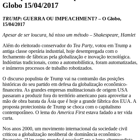
Globo 15/04/2017
TRUMP
: GUERRA OU IMPEACHMENT? – O Globo,
15/04/2017
Apesar de ser loucura, há nisso um método – Shakespeare, Hamlet
Além do eleitorado conservador do
Tea Party
, votou em Trump a
antiga classe operária industrial, hoje desempregada com o
fechamento de fábricas pela globalização e inovação tecnológica.
Indústrias tradicionais, como a automobilística, foram automatizadas,
e inúmeros processos de trabalho robotizados.
O discurso populista de Trump vai na contramão das posições
históricas do seu partido em defesa da globalização econômico-
financeira. As grandes empresas multinacionais de origem USA
passaram a produzir fora do território americano para aproveitar a
mão de obra barata da Ásia que é hoje a grande fábrica dos EUA. A
proposta protecionista de Trump se choca com o capitalismo
contemporâneo. O lema do
America First
estava fadado a ter vida
curta.
Nos anos 2000, um movimento internacional da sociedade civil
criticou a globalização neoliberal de dominância econômico-
financeira. “Um outro mundo é possível” era o lema altermundista