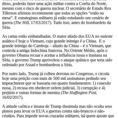
disso, poderão fazer uma ação militar contra a Coréia do Norte,
mesmo com o risco de guerra nuclear. O secretário de Estado Rex
Tillerson afirmou recentemente que todas as opções “estão na
mesa”. E estrategistas militares já estão estudando um cenário de
guerra (
The Hill
, 17/03/2017). Tudo isso, antes do bombardeio da
Síria.
As cartas estão embaralhadas. O maior aliado dos EUA no sudeste
asiático é hoje o Vietnam, cujo grande inimigo é a China. E o
grande inimigo do Camboja – aliado da China – é o Vietnam, que
controla a antiga Indochina francesa. No Oriente Médio, após o
governo Obama recuar e aceitar a influência russa e iraniana na
Síria, o governo Trump aproveitou o ataque químico que teria sido
ordenado por Assad e bombardeou a Síria.
Por outro lado, Trump já colheu derrotas no Congresso, e circula
hoje uma petição com mais de 500 mil assinaturas pedindo seu
impeachment que se basearia em quatro fundamentos: 1) conexão
russa, 2) recusa em obedecer ordem judicial, 3) corrupção e 4)
perjúrio e outras formas de mentira (
The Huffington Post
,
16/02/2017).
A atitude caótica e insana de Trump dissimula mas não oculta seus
planos para levar os EUA a guerras contra não-brancos e não-
cristãos. Para impedir novas cruzadas militares, há quem aposte que