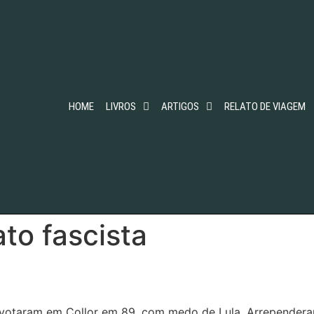
HOME
LIVROS
ARTIGOS
RELATO DE VIAGEM
ato fascista
 votaram em Collor em 89, com medo de Lula. Arrependera