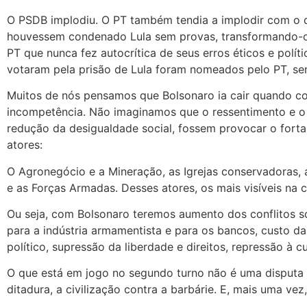
O PSDB implodiu. O PT também tendia a implodir com o 
houvessem condenado Lula sem provas, transformando-o e
PT que nunca fez autocrítica de seus erros éticos e polít
votaram pela prisão de Lula foram nomeados pelo PT, se
Muitos de nós pensamos que Bolsonaro ia cair quando c
incompetência. Não imaginamos que o ressentimento e o ód
redução da desigualdade social, fossem provocar o forta
atores:
O Agronegócio e a Mineração, as Igrejas conservadoras, a
e as Forças Armadas. Desses atores, os mais visíveis na c
Ou seja, com Bolsonaro teremos aumento dos conflitos soc
para a indústria armamentista e para os bancos, custo d
político, supressão da liberdade e direitos, repressão à c
O que está em jogo no segundo turno não é uma disputa 
ditadura, a civilização contra a barbárie. E, mais uma ve