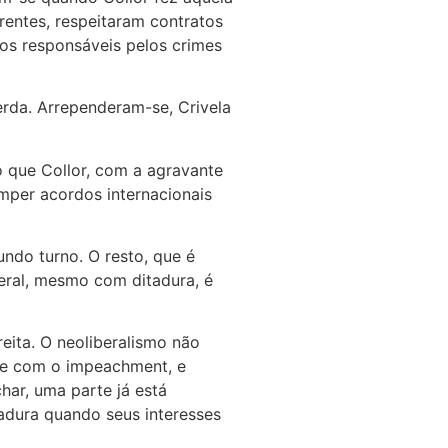
rentes, respeitaram contratos
 os responsáveis pelos crimes
rda. Arrependeram-se, Crivela
 que Collor, com a agravante
omper acordos internacionais
ndo turno. O resto, que é
beral, mesmo com ditadura, é
reita. O neoliberalismo não
lpe com o impeachment, e
char, uma parte já está
adura quando seus interesses