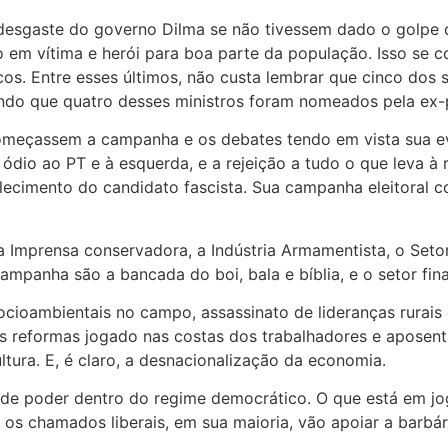
desgaste do governo Dilma se não tivessem dado o golpe
m vítima e herói para boa parte da população. Isso se c
icos. Entre esses últimos, não custa lembrar que cinco dos 
ndo que quatro desses ministros foram nomeados pela ex-
omeçassem a campanha e os debates tendo em vista sua e
io ao PT e à esquerda, e a rejeição a tudo o que leva à r
lecimento do candidato fascista. Sua campanha eleitoral 
 Imprensa conservadora, a Indústria Armamentista, o Setor
ampanha são a bancada do boi, bala e bíblia, e o setor fina
ioambientais no campo, assassinato de lideranças rurais e
as reformas jogado nas costas dos trabalhadores e aposent
ultura. E, é claro, a desnacionalização da economia.
de poder dentro do regime democrático. O que está em jo
z, os chamados liberais, em sua maioria, vão apoiar a barbá