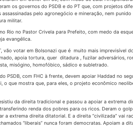
ieram os governos do PSDB e do PT que, com projetos dife
is assassinadas pelo agronegócio e mineração, nem punido
a militar.
no Rio no Pastor Crivela para Prefeito, com medo da esque
ja evangélica.
, vão votar em Bolsonazi que é muito mais imprevisível do
ado, apoia tortura, quer ditadura , fuzilar adversários, r
ista, misógino, homofóbico, sádico e subletrado.
” do PSDB, com FHC à frente, devem apoiar Haddad no segu
i, o que mostra que, para eles, o projeto econômico neoli
esistiu da direita tradicional e passou a apoiar a extrema di
, transferindo renda dos pobres para os ricos. Deram o go
 a extrema direita ditatorial. E a direita “civilizada” vai ra
 chamados “liberais” nunca foram democratas. Apoiam a dit