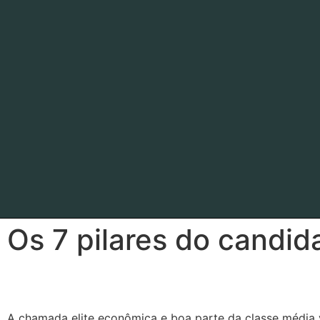
Os 7 pilares do candid
A chamada elite econômica e boa parte da classe média