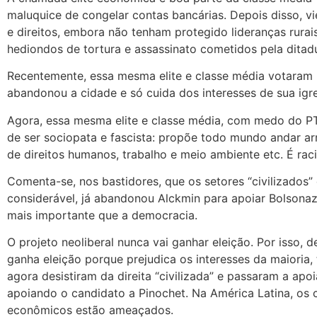
maluquice de congelar contas bancárias. Depois disso, v
e direitos, embora não tenham protegido lideranças rura
hediondos de tortura e assassinato cometidos pela ditadur
Recentemente, essa mesma elite e classe média votaram 
abandonou a cidade e só cuida dos interesses de sua igre
Agora, essa mesma elite e classe média, com medo do PT
de ser sociopata e fascista: propõe todo mundo andar arm
de direitos humanos, trabalho e meio ambiente etc. É rac
Comenta-se, nos bastidores, que os setores “civilizados
considerável, já abandonou Alckmin para apoiar Bolsonaz
mais importante que a democracia.
O projeto neoliberal nunca vai ganhar eleição. Por isso, d
ganha eleição porque prejudica os interesses da maioria
agora desistiram da direita “civilizada” e passaram a apoiar
apoiando o candidato a Pinochet. Na América Latina, os
econômicos estão ameaçados.