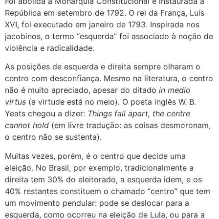
Foi abolida a Monarquia Constitucional e instaurada a
República em setembro de 1792. O rei da França, Luís
XVI, foi executado em janeiro de 1793. Inspirada nos
jacobinos, o termo “esquerda” foi associado à noção de
violência e radicalidade.
As posições de esquerda e direita sempre olharam o
centro com desconfiança. Mesmo na literatura, o centro
não é muito apreciado, apesar do ditado
in medio
virtus
(a virtude está no meio)
.
O poeta inglês W. B.
Yeats chegou a dizer:
Things fall apart, the centre
cannot hold
(em livre tradução: as coisas desmoronam,
o centro não se sustenta).
Muitas vezes, porém, é o centro que decide uma
eleição. No Brasil, por exemplo, tradicionalmente a
direita tem 30% do eleitorado, a esquerda idem, e os
40% restantes constituem o chamado “centro” que tem
um movimento pendular: pode se deslocar para a
esquerda, como ocorreu na eleição de Lula, ou para a