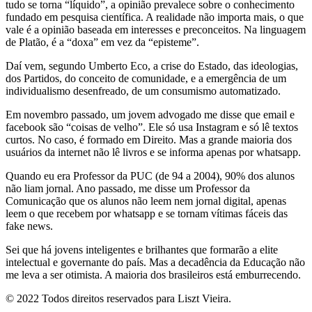
tudo se torna “líquido”, a opinião prevalece sobre o conhecimento
fundado em pesquisa científica. A realidade não importa mais, o que
vale é a opinião baseada em interesses e preconceitos. Na linguagem
de Platão, é a “doxa” em vez da “episteme”.
Daí vem, segundo Umberto Eco, a crise do Estado, das ideologias,
dos Partidos, do conceito de comunidade, e a emergência de um
individualismo desenfreado, de um consumismo automatizado.
Em novembro passado, um jovem advogado me disse que email e
facebook são “coisas de velho”. Ele só usa Instagram e só lê textos
curtos. No caso, é formado em Direito. Mas a grande maioria dos
usuários da internet não lê livros e se informa apenas por whatsapp.
Quando eu era Professor da PUC (de 94 a 2004), 90% dos alunos
não liam jornal. Ano passado, me disse um Professor da
Comunicação que os alunos não leem nem jornal digital, apenas
leem o que recebem por whatsapp e se tornam vítimas fáceis das
fake news.
Sei que há jovens inteligentes e brilhantes que formarão a elite
intelectual e governante do país. Mas a decadência da Educação não
me leva a ser otimista. A maioria dos brasileiros está emburrecendo.
© 2022 Todos direitos reservados para Liszt Vieira.