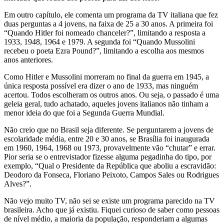
Em outro capítulo, ele comenta um programa da TV italiana que fez
duas perguntas a 4 jovens, na faixa de 25 a 30 anos. A primeira foi
“Quando Hitler foi nomeado chanceler?”, limitando a resposta a
1933, 1948, 1964 e 1979. A segunda foi “Quando Mussolini
recebeu o poeta Ezra Pound?”, limitando a escolha aos mesmos
anos anteriores.
Como Hitler e Mussolini morreram no final da guerra em 1945, a
única resposta possível era dizer o ano de 1933, mas ninguém
acertou. Todos escolheram os outros anos. Ou seja, o passado é uma
geleia geral, tudo achatado, aqueles jovens italianos não tinham a
menor ideia do que foi a Segunda Guerra Mundial.
Não creio que no Brasil seja diferente. Se perguntarem a jovens de
escolaridade média, entre 20 e 30 anos, se Brasília foi inaugurada
em 1960, 1964, 1968 ou 1973, provavelmente vão “chutar” e errar.
Pior seria se o entrevistador fizesse alguma pegadinha do tipo, por
exemplo, “Qual o Presidente da República que aboliu a escravidão:
Deodoro da Fonseca, Floriano Peixoto, Campos Sales ou Rodrigues
Alves?”.
Não vejo muito TV, não sei se existe um programa parecido na TV
brasileira. Acho que já existiu. Fiquei curioso de saber como pessoas
de nível médio, a maioria da população, responderiam a algumas