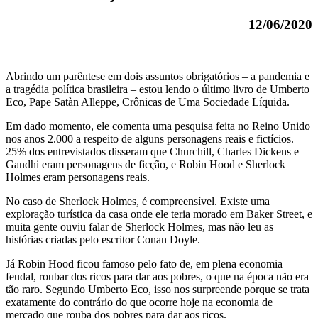
12/06/2020
Abrindo um parêntese em dois assuntos obrigatórios – a pandemia e
a tragédia política brasileira – estou lendo o último livro de Umberto
Eco, Pape Satàn Alleppe, Crônicas de Uma Sociedade Líquida.
Em dado momento, ele comenta uma pesquisa feita no Reino Unido
nos anos 2.000 a respeito de alguns personagens reais e fictícios.
25% dos entrevistados disseram que Churchill, Charles Dickens e
Gandhi eram personagens de ficção, e Robin Hood e Sherlock
Holmes eram personagens reais.
No caso de Sherlock Holmes, é compreensível. Existe uma
exploração turística da casa onde ele teria morado em Baker Street, e
muita gente ouviu falar de Sherlock Holmes, mas não leu as
histórias criadas pelo escritor Conan Doyle.
Já Robin Hood ficou famoso pelo fato de, em plena economia
feudal, roubar dos ricos para dar aos pobres, o que na época não era
tão raro. Segundo Umberto Eco, isso nos surpreende porque se trata
exatamente do contrário do que ocorre hoje na economia de
mercado que rouba dos pobres para dar aos ricos.