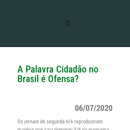
RELATO DE VIAGEM
LINHAS DE PESQUISA
A Palavra Cidadão no
Brasil é Ofensa?
06/07/2020
Os jornais de segunda 6/6 reproduziram
matéria que saiu domingo 5/6 no programa