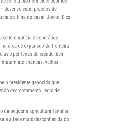
e foi o triplo homicídio ocorrido
 – desenvolviam projetos de
a e a filha do casal, Joene. Eles
 se tem notícia de operários
 na área de expansão da fronteira
elas e periferias da cidade, bem
s” matam até crianças, velhos,
 pelo presidente genocida que
ovendo desmatamento ilegal de
o da pequena agricultura familiar
sa é a face mais desconhecida do