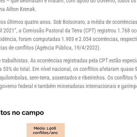
ntes – que desmatam e matam, com apoio do Governo, todos os 
na Ailton Krenak.
 últimos quatro anos. Sob Bolsonaro, a média de ocorrências de
l 2021”, a Comissão Pastoral da Terra (CPT) registrou 1.768 o
idência, foram computadas 1.903 e 2.054 ocorrências, respect
cias de conflitos (Agência Pública, 19/4/2022).
 e trabalhistas. As ocorrências registradas pela CPT estão esp
 53% do total. Em nível nacional, os conflitos afetaram quase 
quilombolas, sem-terra, assentados e ribeirinhos. Os conflitos
do governo federal e também mineradoras internacionais e garim