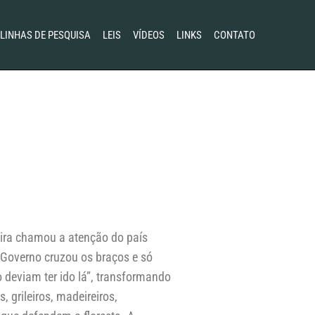
LINHAS DE PESQUISA
LEIS
VÍDEOS
LINKS
CONTATO
reira chamou a atenção do país
 Governo cruzou os braços e só
o deviam ter ido lá”, transformando
 grileiros, madeireiros,