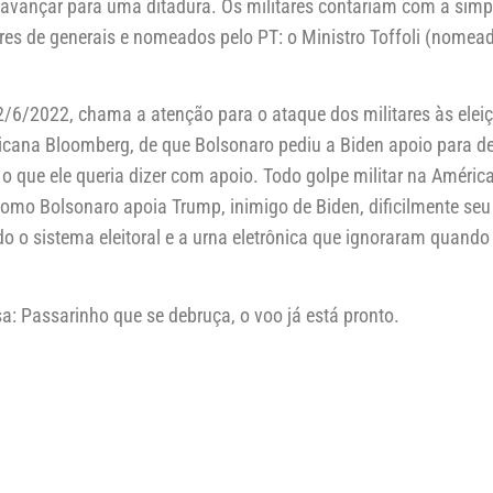
 avançar para uma ditadura. Os militares contariam com a simp
res de generais e nomeados pelo PT: o Ministro Toffoli (nomead
6/2022, chama a atenção para o ataque dos militares às eleiçõe
icana Bloomberg, de que Bolsonaro pediu a Biden apoio para der
o que ele queria dizer com apoio. Todo golpe militar na Améri
omo Bolsonaro apoia Trump, inimigo de Biden, dificilmente seu
 o sistema eleitoral e a urna eletrônica que ignoraram quando
: Passarinho que se debruça, o voo já está pronto.