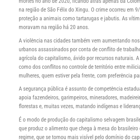
mortes no ano de 2020, ficando atrás apenas da Colômbi
na região de São Félix do Xingu. O crime ocorreu em 9
proteção a animais como tartarugas e jabutis. As vít
moravam na região há 20 anos.
A violência nas cidades também vem aumentando nos úl
urbanos assassinados por conta de conflito de trabal
agrícola do capitalismo, ávido por recursos naturais. A
como dos conflitos no controle de território entre mili
mulheres, quem estiver pela frente, com preferência pa
A segurança pública é assunto de competência estadual
apoia fazendeiros, garimpeiros, mineradores, madeireir
florestas e, muitas vezes, matando indígenas e lideranç
É o modo de produção do capitalismo selvagem brasilei
que produz o alimento que chega à mesa do brasileiro
regime, que se tornou mais visível pelo domínio do ca