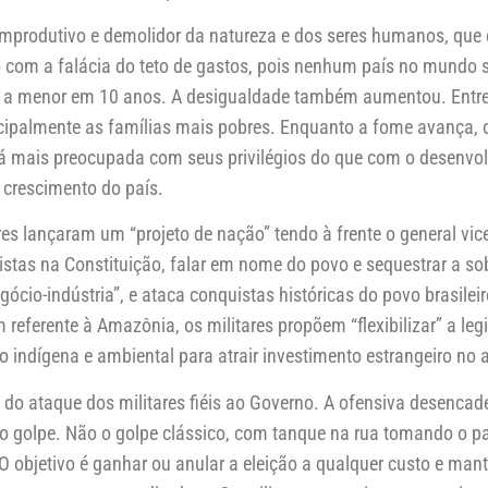
 improdutivo e demolidor da natureza e dos seres humanos, que
o com a falácia do teto de gastos, pois nenhum país no mundo
o é a menor em 10 anos. A desigualdade também aumentou. Entr
ncipalmente as famílias mais pobres. Enquanto a fome avança, 
stá mais preocupada com seus privilégios do que com o desenvo
 crescimento do país.
es lançaram um “projeto de nação” tendo à frente o general vi
vistas na Constituição, falar em nome do povo e sequestrar a s
gócio-indústria”, e ataca conquistas históricas do povo brasile
m referente à Amazônia, os militares propõem “flexibilizar” a leg
o indígena e ambiental para atrair investimento estrangeiro no
l do ataque dos militares fiéis ao Governo. A ofensiva desencad
do golpe. Não o golpe clássico, com tanque na rua tomando o p
O objetivo é ganhar ou anular a eleição a qualquer custo e mant