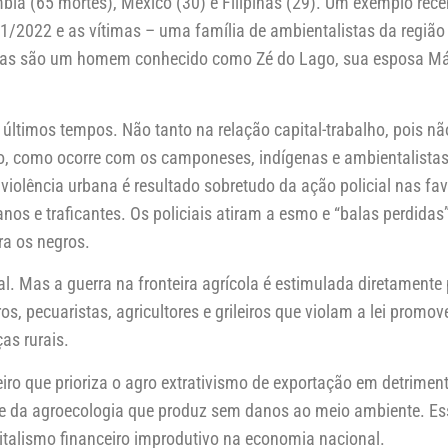
a (65 mortes), México (30) e Filipinas (29). Um exemplo recent
/1/2022 e as vítimas – uma família de ambientalistas da região
imas são um homem conhecido como Zé do Lago, sua esposa Márci
timos tempos. Não tanto na relação capital-trabalho, pois não
ho, como ocorre com os camponeses, indígenas e ambientalistas
 violência urbana é resultado sobretudo da ação policial nas fav
cianos e traficantes. Os policiais atiram a esmo e “balas perdida
ra os negros.
. Mas a guerra na fronteira agrícola é estimulada diretamente
os, pecuaristas, agricultores e grileiros que violam a lei prom
as rurais.
ro que prioriza o agro extrativismo de exportação em detriment
 e da agroecologia que produz sem danos ao meio ambiente. Es
pitalismo financeiro improdutivo na economia nacional.