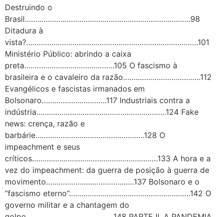
Destruindo o
Brasil…………………………………………………………………….98
Ditadura à
vista?……………………………………………………………………….101
Ministério Público: abrindo a caixa
preta…………………………………….105 O fascismo à
brasileira e o cavaleiro da razão……………………………….112
Evangélicos e fascistas irmanados em
Bolsonaro………………………….117 Industriais contra a
indústria……………………………………………………..124 Fake
news: crença, razão e
barbárie…………………………………………….128 O
impeachment e seus
críticos……………………………………………………133 A hora e a
vez do impeachment: da guerra de posição à guerra de
movimento……………………………………137 Bolsonaro e o
‘’fascismo eterno’’………………………………………………….142 O
governo militar e a chantagem do
golpe……………………………………148 PARTE II. A PANDEMIA