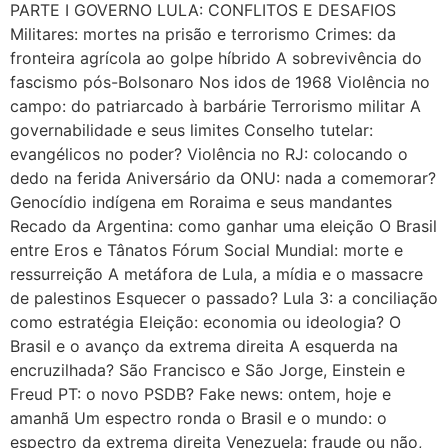
PARTE I GOVERNO LULA: CONFLITOS E DESAFIOS
Militares: mortes na prisão e terrorismo Crimes: da
fronteira agrícola ao golpe híbrido A sobrevivência do
fascismo pós-Bolsonaro Nos idos de 1968 Violência no
campo: do patriarcado à barbárie Terrorismo militar A
governabilidade e seus limites Conselho tutelar:
evangélicos no poder? Violência no RJ: colocando o
dedo na ferida Aniversário da ONU: nada a comemorar?
Genocídio indígena em Roraima e seus mandantes
Recado da Argentina: como ganhar uma eleição O Brasil
entre Eros e Tânatos Fórum Social Mundial: morte e
ressurreição A metáfora de Lula, a mídia e o massacre
de palestinos Esquecer o passado? Lula 3: a conciliação
como estratégia Eleição: economia ou ideologia? O
Brasil e o avanço da extrema direita A esquerda na
encruzilhada? São Francisco e São Jorge, Einstein e
Freud PT: o novo PSDB? Fake news: ontem, hoje e
amanhã Um espectro ronda o Brasil e o mundo: o
espectro da extrema direita Venezuela: fraude ou não,