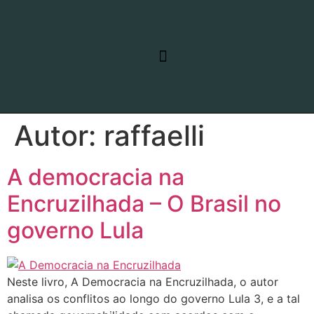
RELATO DE VIAGEM
LINHAS DE PESQUISA
Autor:
raffaelli
A democracia na
Encruzilhada – O Brasil no
governo Lula
Neste livro, A Democracia na Encruzilhada, o autor
analisa os conflitos ao longo do governo Lula 3, e a tal