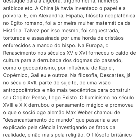
destaque para a álgebra, trigonometria, números
arábicos etc. A China já havia inventado o papel e a
pólvora. E, em Alexandria, Hipatia, filósofa neoplatônica
no Egito romano, foi a primeira mulher matemática da
História. Talvez por isso mesmo, foi sequestrada,
torturada e assassinada por uma horda de cristãos
enfurecidos a mando do bispo. Na Europa, o
Renascimento nos séculos XV e XVI forneceu o caldo de
cultura para a derrubada dos dogmas do passado,
como o geocentrismo, por influência de Kepler,
Copérnico, Galileu e outros. Na filosofia, Descartes, já
no século XVII, parte do sujeito, de uma visão
antropocêntrica e não mais teocêntrica para construir
seu Cogito: Penso, Logo Existo. O Iluminismo no século
XVIII e XIX derrubou o pensamento mágico e promoveu
o que o sociólogo alemão Max Weber chamou de
“desencantamento do mundo” que passaria a ser
explicado pela ciência investigando os fatos da
realidade, e não mais pela religião. O filósofo britânico