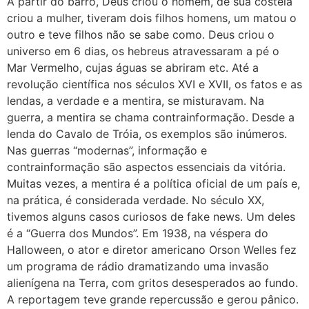
A partir do barro, Deus criou o homem, de sua costela
criou a mulher, tiveram dois filhos homens, um matou o
outro e teve filhos não se sabe como. Deus criou o
universo em 6 dias, os hebreus atravessaram a pé o
Mar Vermelho, cujas águas se abriram etc. Até a
revolução científica nos séculos XVI e XVII, os fatos e as
lendas, a verdade e a mentira, se misturavam. Na
guerra, a mentira se chama contrainformação. Desde a
lenda do Cavalo de Tróia, os exemplos são inúmeros.
Nas guerras “modernas”, informação e
contrainformação são aspectos essenciais da vitória.
Muitas vezes, a mentira é a política oficial de um país e,
na prática, é considerada verdade. No século XX,
tivemos alguns casos curiosos de fake news. Um deles
é a “Guerra dos Mundos”. Em 1938, na véspera do
Halloween, o ator e diretor americano Orson Welles fez
um programa de rádio dramatizando uma invasão
alienígena na Terra, com gritos desesperados ao fundo.
A reportagem teve grande repercussão e gerou pânico.