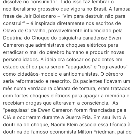
dissolve no consumidor. Tudo isso faz lembrar o
neoliberalismo grosseiro que vigora no Brasil. A famosa
frase de Jair Bolsonaro – “Vim para destruir, não para
construir” – é inspirada diretamente nos escritos de
Olavo de Carvalho, provavelmente influenciado pela
Doutrina do Choque do psiquiatra canadense Ewen
Cameron que administrava choques elétricos para
erradicar o mal do cérebro humano e produzir novas
personalidades. A ideia era colocar os pacientes em
estado caótico para serem “apagados” e “regravados”
como cidadãos-modelo e anticomunistas. O cérebro
seria reformatado e reescrito. Os pacientes ficavam um
mês numa verdadeira câmara de tortura, eram tratados
com fortes choques elétricos para apagar a memória e
recebiam drogas que alteravam a consciência. As
“pesquisas” de Ewen Cameron foram financiadas pela
CIA e ocorreram durante a Guerra Fria. Em seu livro A
doutrina do choque, Naomi Klein associa essa técnica à
doutrina do famoso economista Milton Friedman, pai do