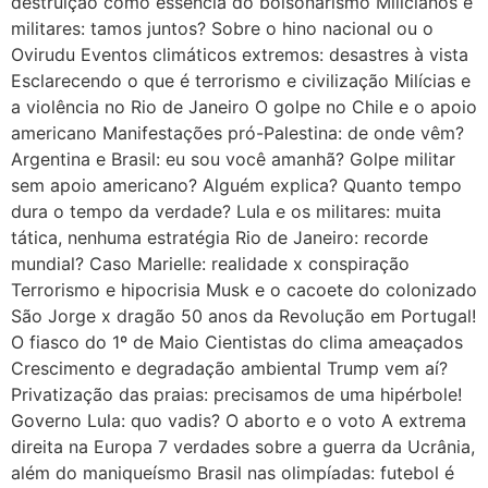
destruição como essência do bolsonarismo Milicianos e
militares: tamos juntos? Sobre o hino nacional ou o
Ovirudu Eventos climáticos extremos: desastres à vista
Esclarecendo o que é terrorismo e civilização Milícias e
a violência no Rio de Janeiro O golpe no Chile e o apoio
americano Manifestações pró-Palestina: de onde vêm?
Argentina e Brasil: eu sou você amanhã? Golpe militar
sem apoio americano? Alguém explica? Quanto tempo
dura o tempo da verdade? Lula e os militares: muita
tática, nenhuma estratégia Rio de Janeiro: recorde
mundial? Caso Marielle: realidade x conspiração
Terrorismo e hipocrisia Musk e o cacoete do colonizado
São Jorge x dragão 50 anos da Revolução em Portugal!
O fiasco do 1º de Maio Cientistas do clima ameaçados
Crescimento e degradação ambiental Trump vem aí?
Privatização das praias: precisamos de uma hipérbole!
Governo Lula: quo vadis? O aborto e o voto A extrema
direita na Europa 7 verdades sobre a guerra da Ucrânia,
além do maniqueísmo Brasil nas olimpíadas: futebol é