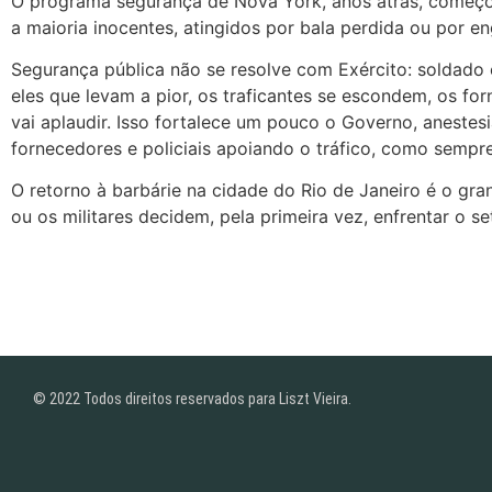
O programa segurança de Nova York, anos atrás, começou
a maioria inocentes, atingidos por bala perdida ou por 
Segurança pública não se resolve com Exército: soldado 
eles que levam a pior, os traficantes se escondem, os f
vai aplaudir. Isso fortalece um pouco o Governo, anestesi
fornecedores e policiais apoiando o tráfico, como sempre
O retorno à barbárie na cidade do Rio de Janeiro é o gran
ou os militares decidem, pela primeira vez, enfrentar o set
© 2022 Todos direitos reservados para Liszt Vieira.