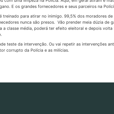
 com uma limpeza na Polícia. Aqui, em geral atiram e mat
engano. E os grandes fornecedores e seus parceiros na Polí
é treinado para atirar no inimigo. 99,5% dos moradores de
ornecedores nunca são presos. Vão prender meia dúzia de ga
a a classe média, poderá ter efeito eleitoral e depois vol
.
de teste da intervenção. Ou vai repetir as intervenções an
or corrupto da Polícia e as milícias.