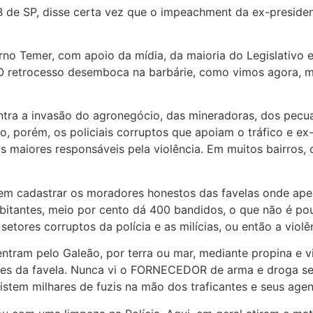
DB de SP, disse certa vez que o impeachment da ex-preside
rno Temer, com apoio da mídia, da maioria do Legislativo 
 O retrocesso desemboca na barbárie, como vimos agora, 
tra a invasão do agronegócio, das mineradoras, dos pecuar
, porém, os policiais corruptos que apoiam o tráfico e ex
 os maiores responsáveis pela violência. Em muitos bairro
 em cadastrar os moradores honestos das favelas onde ap
itantes, meio por cento dá 400 bandidos, o que não é pou
etores corruptos da polícia e as milícias, ou então a violên
tram pelo Galeão, por terra ou mar, mediante propina e vi
obres da favela. Nunca vi o FORNECEDOR de arma e droga se
existem milhares de fuzis na mão dos traficantes e seus agen