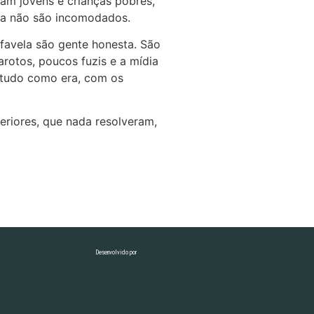
am jovens e crianças pobres,
cia não são incomodados.
 favela são gente honesta. São
rotos, poucos fuzis e a mídia
ta tudo como era, com os
teriores, que nada resolveram,
Desenvolvido por