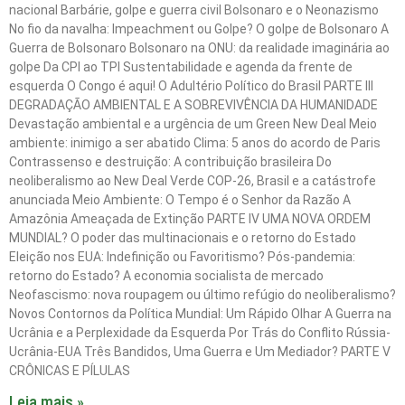
nacional Barbárie, golpe e guerra civil Bolsonaro e o Neonazismo
No fio da navalha: Impeachment ou Golpe? O golpe de Bolsonaro A
Guerra de Bolsonaro Bolsonaro na ONU: da realidade imaginária ao
golpe Da CPI ao TPI Sustentabilidade e agenda da frente de
esquerda O Congo é aqui! O Adultério Político do Brasil PARTE III
DEGRADAÇÃO AMBIENTAL E A SOBREVIVÊNCIA DA HUMANIDADE
Devastação ambiental e a urgência de um Green New Deal Meio
ambiente: inimigo a ser abatido Clima: 5 anos do acordo de Paris
Contrassenso e destruição: A contribuição brasileira Do
neoliberalismo ao New Deal Verde COP-26, Brasil e a catástrofe
anunciada Meio Ambiente: O Tempo é o Senhor da Razão A
Amazônia Ameaçada de Extinção PARTE IV UMA NOVA ORDEM
MUNDIAL? O poder das multinacionais e o retorno do Estado
Eleição nos EUA: Indefinição ou Favoritismo? Pós-pandemia:
retorno do Estado? A economia socialista de mercado
Neofascismo: nova roupagem ou último refúgio do neoliberalismo?
Novos Contornos da Política Mundial: Um Rápido Olhar A Guerra na
Ucrânia e a Perplexidade da Esquerda Por Trás do Conflito Rússia-
Ucrânia-EUA Três Bandidos, Uma Guerra e Um Mediador? PARTE V
CRÔNICAS E PÍLULAS
Leia mais »