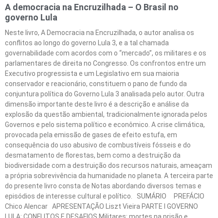
A democracia na Encruzilhada – O Brasil no
governo Lula
Neste livro, A Democracia na Encruzilhada, o autor analisa os
conflitos ao longo do governo Lula 3, e a tal chamada
governabilidade com acordos com o “mercado”, os militares e os
parlamentares de direita no Congresso. Os confrontos entre um
Executivo progressista e um Legislativo em sua maioria
conservador e reacionário, constituem o pano de fundo da
conjuntura política do Governo Lula 3 analisada pelo autor. Outra
dimensão importante deste livro é a descrição e análise da
explosão da questão ambiental, tradicionalmente ignorada pelos
Governos e pelo sistema político e econômico. A crise climática,
provocada pela emissão de gases de efeito estufa, em
consequência do uso abusivo de combustíveis fósseis e do
desmatamento de florestas, bem como a destruição da
biodiversidade com a destruição dos recursos naturais, ameaçam
a própria sobrevivência da humanidade no planeta. A terceira parte
do presente livro consta de Notas abordando diversos temas e
episódios de interesse cultural e político. SUMÁRIO PREFÁCIO
Chico Alencar APRESENTAÇÃO Liszt Vieira PARTE I GOVERNO
LULA: CONFLITOS E DESAFIOS Militares: mortes na prisão e