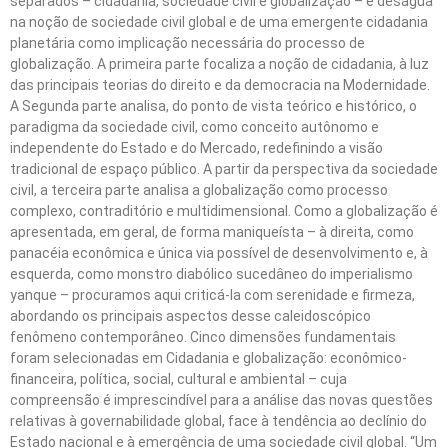
separados – cidadania, sociedade civil e globalização – e deságua
na noção de sociedade civil global e de uma emergente cidadania
planetária como implicação necessária do processo de
globalização. A primeira parte focaliza a noção de cidadania, à luz
das principais teorias do direito e da democracia na Modernidade.
A Segunda parte analisa, do ponto de vista teórico e histórico, o
paradigma da sociedade civil, como conceito autônomo e
independente do Estado e do Mercado, redefinindo a visão
tradicional de espaço público. A partir da perspectiva da sociedade
civil, a terceira parte analisa a globalização como processo
complexo, contraditório e multidimensional. Como a globalização é
apresentada, em geral, de forma maniqueísta – à direita, como
panacéia econômica e única via possível de desenvolvimento e, à
esquerda, como monstro diabólico sucedâneo do imperialismo
yanque – procuramos aqui criticá-la com serenidade e firmeza,
abordando os principais aspectos desse caleidoscópico
fenômeno contemporâneo. Cinco dimensões fundamentais
foram selecionadas em Cidadania e globalização: econômico-
financeira, política, social, cultural e ambiental – cuja
compreensão é imprescindível para a análise das novas questões
relativas à governabilidade global, face à tendência ao declínio do
Estado nacional e à emergência de uma sociedade civil global. “Um