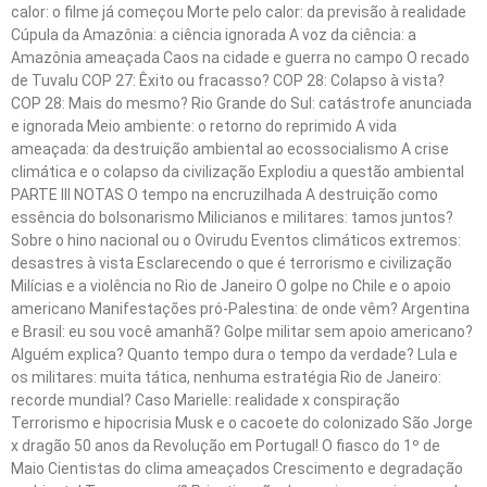
calor: o filme já começou Morte pelo calor: da previsão à realidade
Cúpula da Amazônia: a ciência ignorada A voz da ciência: a
Amazônia ameaçada Caos na cidade e guerra no campo O recado
de Tuvalu COP 27: Êxito ou fracasso? COP 28: Colapso à vista?
COP 28: Mais do mesmo? Rio Grande do Sul: catástrofe anunciada
e ignorada Meio ambiente: o retorno do reprimido A vida
ameaçada: da destruição ambiental ao ecossocialismo A crise
climática e o colapso da civilização Explodiu a questão ambiental
PARTE III NOTAS O tempo na encruzilhada A destruição como
essência do bolsonarismo Milicianos e militares: tamos juntos?
Sobre o hino nacional ou o Ovirudu Eventos climáticos extremos:
desastres à vista Esclarecendo o que é terrorismo e civilização
Milícias e a violência no Rio de Janeiro O golpe no Chile e o apoio
americano Manifestações pró-Palestina: de onde vêm? Argentina
e Brasil: eu sou você amanhã? Golpe militar sem apoio americano?
Alguém explica? Quanto tempo dura o tempo da verdade? Lula e
os militares: muita tática, nenhuma estratégia Rio de Janeiro:
recorde mundial? Caso Marielle: realidade x conspiração
Terrorismo e hipocrisia Musk e o cacoete do colonizado São Jorge
x dragão 50 anos da Revolução em Portugal! O fiasco do 1º de
Maio Cientistas do clima ameaçados Crescimento e degradação