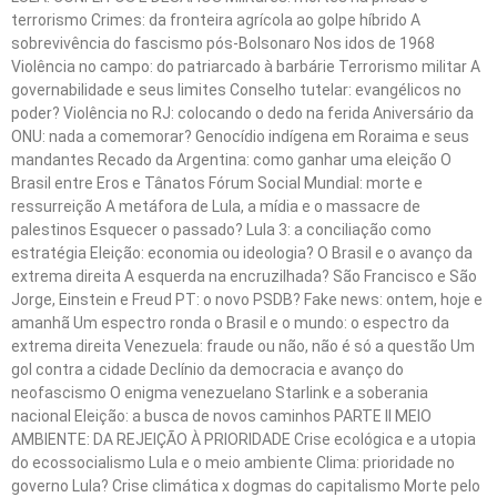
terrorismo Crimes: da fronteira agrícola ao golpe híbrido A
sobrevivência do fascismo pós-Bolsonaro Nos idos de 1968
Violência no campo: do patriarcado à barbárie Terrorismo militar A
governabilidade e seus limites Conselho tutelar: evangélicos no
poder? Violência no RJ: colocando o dedo na ferida Aniversário da
ONU: nada a comemorar? Genocídio indígena em Roraima e seus
mandantes Recado da Argentina: como ganhar uma eleição O
Brasil entre Eros e Tânatos Fórum Social Mundial: morte e
ressurreição A metáfora de Lula, a mídia e o massacre de
palestinos Esquecer o passado? Lula 3: a conciliação como
estratégia Eleição: economia ou ideologia? O Brasil e o avanço da
extrema direita A esquerda na encruzilhada? São Francisco e São
Jorge, Einstein e Freud PT: o novo PSDB? Fake news: ontem, hoje e
amanhã Um espectro ronda o Brasil e o mundo: o espectro da
extrema direita Venezuela: fraude ou não, não é só a questão Um
gol contra a cidade Declínio da democracia e avanço do
neofascismo O enigma venezuelano Starlink e a soberania
nacional Eleição: a busca de novos caminhos PARTE II MEIO
AMBIENTE: DA REJEIÇÃO À PRIORIDADE Crise ecológica e a utopia
do ecossocialismo Lula e o meio ambiente Clima: prioridade no
governo Lula? Crise climática x dogmas do capitalismo Morte pelo