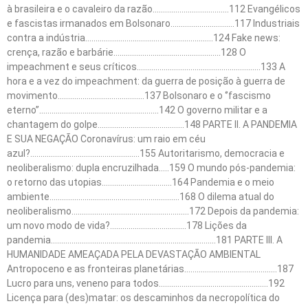
à brasileira e o cavaleiro da razão……………………………….112 Evangélicos
e fascistas irmanados em Bolsonaro………………………….117 Industriais
contra a indústria……………………………………………………..124 Fake news:
crença, razão e barbárie…………………………………………….128 O
impeachment e seus críticos……………………………………………………133 A
hora e a vez do impeachment: da guerra de posição à guerra de
movimento……………………………………137 Bolsonaro e o ‘’fascismo
eterno’’………………………………………………….142 O governo militar e a
chantagem do golpe……………………………………148 PARTE II. A PANDEMIA
E SUA NEGAÇÃO Coronavírus: um raio em céu
azul?……………………………………………..155 Autoritarismo, democracia e
neoliberalismo: dupla encruzilhada…..159 O mundo pós-pandemia:
o retorno das utopias…………………………….164 Pandemia e o meio
ambiente………………………………………………………168 O dilema atual do
neoliberalismo…………………………………………………172 Depois da pandemia:
um novo modo de vida?……………………………….178 Lições da
pandemia……………………………………………………………………..181 PARTE III. A
HUMANIDADE AMEAÇADA PELA DEVASTAÇÃO AMBIENTAL
Antropoceno e as fronteiras planetárias………………………………………187
Lucro para uns, veneno para todos……………………………………………..192
Licença para (des)matar: os descaminhos da necropolítica do