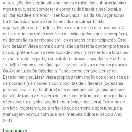
destruição das identidades nacionais e ruína das culturas locais e
mostra que, para combater a corrente da barbárie neoliberal, a
solidariedade é a melhor – senão a única – saída. Os Argonautas
Da Cidadania analisa o fenômeno do crescimento das
organizações sem fins lucrativos e de auxílio às comunidades. O
autor estuda as redes invisíveis de solidariedade que recompõem,
na dimensão da sociedade civil, os espaços de participação. Este
livro de Liszt Vieira conta o outro lado da história contemporânea e
nos surpreende com a revelação de novos movimentos e lutas por
novas formas de justiça social, democracia e cidadania. É este o
trabalho teórico e analítico que Liszt Vieira leva a cabo no pioneiro
Os Argonautas Da Cidadania. Tendo como cenário a crise do
Estado nacional, Liszt Vieira propõe a reinvenção dos conceitos de
democracia (democracia cosmopolita), de cidadania (cidadania
pós-nacional e multicultural) e de sociedade civil (sociedade civil
global) de modo a servirem de base à construção de uma política
eficaz contra a globalização hegemônica, neoliberal. Trata-se de
um livro importante, pela reflexão que contém, e oportuno, pela
mensagem política com que nos interpela. Editora: Record Ano:
2001
Leia mais »