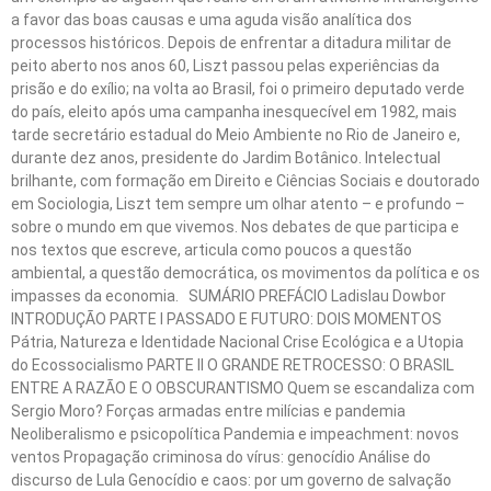
a favor das boas causas e uma aguda visão analítica dos
processos históricos. Depois de enfrentar a ditadura militar de
peito aberto nos anos 60, Liszt passou pelas experiências da
prisão e do exílio; na volta ao Brasil, foi o primeiro deputado verde
do país, eleito após uma campanha inesquecível em 1982, mais
tarde secretário estadual do Meio Ambiente no Rio de Janeiro e,
durante dez anos, presidente do Jardim Botânico. Intelectual
brilhante, com formação em Direito e Ciências Sociais e doutorado
em Sociologia, Liszt tem sempre um olhar atento – e profundo –
sobre o mundo em que vivemos. Nos debates de que participa e
nos textos que escreve, articula como poucos a questão
ambiental, a questão democrática, os movimentos da política e os
impasses da economia. SUMÁRIO PREFÁCIO Ladislau Dowbor
INTRODUÇÃO PARTE I PASSADO E FUTURO: DOIS MOMENTOS
Pátria, Natureza e Identidade Nacional Crise Ecológica e a Utopia
do Ecossocialismo PARTE II O GRANDE RETROCESSO: O BRASIL
ENTRE A RAZÃO E O OBSCURANTISMO Quem se escandaliza com
Sergio Moro? Forças armadas entre milícias e pandemia
Neoliberalismo e psicopolítica Pandemia e impeachment: novos
ventos Propagação criminosa do vírus: genocídio Análise do
discurso de Lula Genocídio e caos: por um governo de salvação