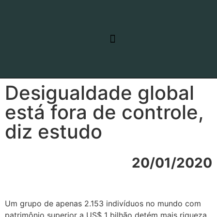
RELATO DE VIAGEM
LINHAS DE PESQUISA
Desigualdade global
está fora de controle,
diz estudo
20/01/2020
Um grupo de apenas 2.153 indivíduos no mundo com
patrimônio superior a US$ 1 bilhão detém mais riqueza